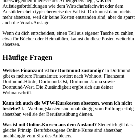
überwiegenden Interesse des Arbeitgebers liegt, was bei
Aufstiegsfortbildungen wie dem Wirtschaftsfachwirt oder dem
Ausbilderschein typischerweise der Fall ist. Du kannst dann nichts
mehr absetzen, weil dir keine Kosten entstanden sind, aber du sparst
auch die Vorab-Auslage.
Wenn du dich entscheidest, einen Teil aus eigener Tasche zu zahlen,
etwa für Bücher oder Heimatbüro, kannst du diese Posten weiterhin
absetzen.
Häufige Fragen
Welches Finanzamt ist für Dortmund zuständig?
In Dortmund
gibt es mehrere Finanzämter, sortiert nach Wohnort: Finanzamt
Dortmund-Hörde, Dortmund-Ost, Dortmund-Unna sowie
Dortmund-West. Die Zuständigkeit ergibt sich aus deiner
Wohnanschrift.
Kann ich auch die WFW-Kurskosten absetzen, wenn ich nicht
bestehe?
Ja. Werbungskosten sind unabhängig vom Prüfungserfolg
absetzbar, weil sie der Berufsausübung dienen.
Was ist mit Online-Kursen aus dem Ausland?
Steuerlich gilt das
gleiche Prinzip. Berufsbezogene Online-Kurse sind absetzbar,
unabhängig vom Sitz des Anbieters.