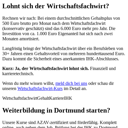
Lohnt sich der Wirtschaftsfachwirt?
Rechnen wir nach: Bei einem durchschnittlichen Gehaltsplus von
500 Euro brutto pro Monat nach dem Wirtschaftsfachwirt
(konservativ geschätzt) sind das 6.000 Euro mehr pro Jahr. Die
Investition von ca. 1.000 Euro Eigenanteil hat sich nach zwei
Monaten amortisiert.
Langfristig bringt der Wirtschaftsfachwirt über ein Berufsleben von
30+ Jahren einen Gehaltsvorteil von mehreren hunderttausend Euro.
Dazu kommt die Sicherheit eines anerkannten IHK-Abschlusses.
Kurz: Ja, der Wirtschaftsfachwirt lohnt sich.
Finanziell und
karrieretechnisch.
Wenn du mehr wissen willst,
meld dich bei uns
oder schau dir
unseren
Wirtschaftsfachwirt-Kurs
im Detail an.
Wirtschaftsfachwirt
Gehalt
Karriere
IHK
Weiterbildung in Dortmund starten?
Unsere Kurse sind AZAV-zertifiziert und förderfähig. Komplett
online, auch neben dem Job. Prüfung bei der IHK zu Dortmund.