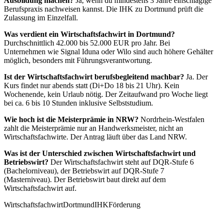
Ausbildung machen?
Ja, wenn du mindestens 3 Jahre einschlägige
Berufspraxis nachweisen kannst. Die IHK zu Dortmund prüft die
Zulassung im Einzelfall.
Was verdient ein Wirtschaftsfachwirt in Dortmund?
Durchschnittlich 42.000 bis 52.000 EUR pro Jahr. Bei
Unternehmen wie Signal Iduna oder Wilo sind auch höhere Gehälter
möglich, besonders mit Führungsverantwortung.
Ist der Wirtschaftsfachwirt berufsbegleitend machbar?
Ja. Der
Kurs findet nur abends statt (Di+Do 18 bis 21 Uhr). Kein
Wochenende, kein Urlaub nötig. Der Zeitaufwand pro Woche liegt
bei ca. 6 bis 10 Stunden inklusive Selbststudium.
Wie hoch ist die Meisterprämie in NRW?
Nordrhein-Westfalen
zahlt die Meisterprämie nur an Handwerksmeister, nicht an
Wirtschaftsfachwirte. Der Antrag läuft über das Land NRW.
Was ist der Unterschied zwischen Wirtschaftsfachwirt und
Betriebswirt?
Der Wirtschaftsfachwirt steht auf DQR-Stufe 6
(Bachelorniveau), der Betriebswirt auf DQR-Stufe 7
(Masterniveau). Der Betriebswirt baut direkt auf dem
Wirtschaftsfachwirt auf.
Wirtschaftsfachwirt
Dortmund
IHK
Förderung