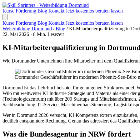
Kurse
Förderung
Blog
Kontakt
Jetzt kostenlos beraten lassen
Kurse
Förderung
Blog
Kontakt
Jetzt kostenlos beraten lassen
Weiterbildung Dortmund
/
Blog
/
KI-Mitarbeiterqualifizierung in 
22. Mai 2026
·
8 Min. Lesezeit
KI-Mitarbeiterqualifizierung in Dortmu
Wie Dortmunder Unternehmen ihre Mitarbeiter mit dem Qualifizierun
Dortmunder Geschäftsführer im modernen Phoenix-See-Büro mi
Dortmund ist das Lehrbuchbeispiel für gelungenen Strukturwandel. Wo
Wilo mit weltweiter KI-Industrie-Strategie und Materna als einer de
(Technologiezentrum) mit über 200 Startups und Mittelstandsfirmen. 2
Sachbearbeitung, IT-Service, Maschinenbau-Steuerung, Logistikdispo
Wer in Dortmund 2026 versucht, KI-Kompetenz extern einzukaufen, kä
deutlich entspanntere Rechnung. Genau das adressiert das Qualifizie
Was die Bundesagentur in NRW fördert