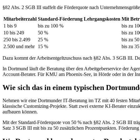
§82 Abs. 2 SGB III staffelt die Förderquote nach Unternehmensgröße
Mitarbeiterzahl
Standard-Förderung Lehrgangskosten
Mit Betr
1 bis 9
bis zu 100 %
bis zu 1
10 bis 249
50 %
bis zu 1
250 bis 2.499
25 %
bis zu 5
2.500 und mehr
15 %
bis zu 3
Dazu kommt der Arbeitsentgeltzuschuss nach §82 Abs. 3 SGB III. Der
In Dortmund läuft die Beratung über den Arbeitgeberservice der Agent
Account-Berater. Für KMU am Phoenix-See, in Hörde oder in der Innen
Wie sich das in einem typischen Dortmund
Nehmen wir eine Dortmunder IT-Beratung im TZ mit 40 festen Mitarb
klassische Customizing-Projekte. Statt zwei externe KI-Berater einz
aufbauen können.
Mit der Standard-Förderquote von 50 % nach §82 Abs. 2 SGB III träg
Satz 3 SGB III mit bis zu 50 zusätzlichen Prozentpunkten. Förderung 