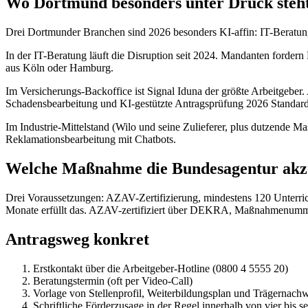
Wo Dortmund besonders unter Druck steh
Drei Dortmunder Branchen sind 2026 besonders KI-affin: IT-Beratung
In der IT-Beratung läuft die Disruption seit 2024. Mandanten forder
aus Köln oder Hamburg.
Im Versicherungs-Backoffice ist Signal Iduna der größte Arbeitgeber.
Schadensbearbeitung und KI-gestützte Antragsprüfung 2026 Standar
Im Industrie-Mittelstand (Wilo und seine Zulieferer, plus dutzende M
Reklamationsbearbeitung mit Chatbots.
Welche Maßnahme die Bundesagentur akze
Drei Voraussetzungen: AZAV-Zertifizierung, mindestens 120 Unterrich
Monate erfüllt das. AZAV-zertifiziert über DEKRA, Maßnahmenumme
Antragsweg konkret
Erstkontakt über die Arbeitgeber-Hotline (0800 4 5555 20)
Beratungstermin (oft per Video-Call)
Vorlage von Stellenprofil, Weiterbildungsplan und Trägernach
Schriftliche Förderzusage in der Regel innerhalb von vier bis 