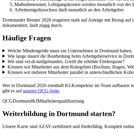
Maßnahmenstart, Lehrgangskosten werden monatlich von der B
Arbeitsentgeltzuschuss läuft monatlich an den Arbeitgeber
Dortmunder Berater 2026 reagieren stark auf Anträge mit Bezug auf d
dokumentiert, läuft zügig durch.
Häufige Fragen
Welche Mindestgröße muss ein Unternehmen in Dortmund haben
Wie lange dauert die Bearbeitung beim Arbeitgeberservice in Dor
Wir sind ver.di-tarifgebunden. Greift die erhöhte Förderquote?
Können wir Mitarbeiter aus dem Ruhrgebiet (Bochum, Hagen, Wit
Können wir mehrere Mitarbeiter parallel in unterschiedlichen Koho
Wer in Dortmund 2026 ernsthaft KI-Kompetenz im Team aufbauen will,
gibt es auf
unserer QCG-Seite
.
QCG
Dortmund
KI
Mitarbeiterqualifizierung
Weiterbildung in Dortmund starten?
Unsere Kurse sind AZAV-zertifiziert und förderfähig. Komplett onli