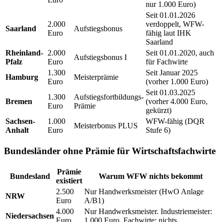
nur 1.000 Euro)
Seit 01.01.2026
2.000
verdoppelt, WFW-
Saarland
Aufstiegsbonus
Euro
fähig laut IHK
Saarland
Rheinland-
2.000
Seit 01.01.2020, auch
Aufstiegsbonus I
Pfalz
Euro
für Fachwirte
1.300
Seit Januar 2025
Hamburg
Meisterprämie
Euro
(vorher 1.000 Euro)
Seit 01.03.2025
1.300
Aufstiegsfortbildungs-
Bremen
(vorher 4.000 Euro,
Euro
Prämie
gekürzt)
Sachsen-
1.000
WFW-fähig (DQR
Meisterbonus PLUS
Anhalt
Euro
Stufe 6)
Bundesländer ohne Prämie für Wirtschaftsfachwirte
Prämie
Bundesland
Warum WFW nichts bekommt
existiert
2.500
Nur Handwerksmeister (HwO Anlage
NRW
Euro
A/B1)
4.000
Nur Handwerksmeister. Industriemeister:
Niedersachsen
Euro
1.000 Euro. Fachwirte: nichts