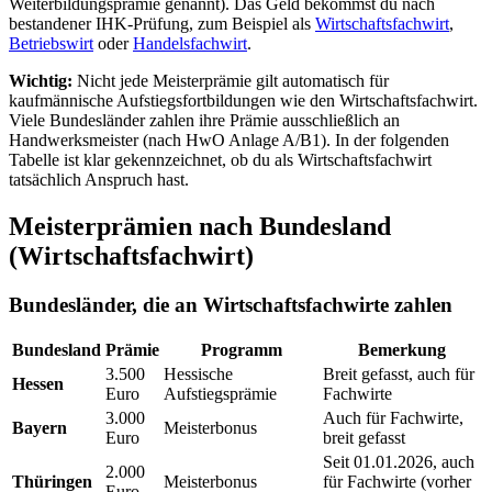
Weiterbildungsprämie genannt). Das Geld bekommst du nach
bestandener IHK-Prüfung, zum Beispiel als
Wirtschaftsfachwirt
,
Betriebswirt
oder
Handelsfachwirt
.
Wichtig:
Nicht jede Meisterprämie gilt automatisch für
kaufmännische Aufstiegsfortbildungen wie den Wirtschaftsfachwirt.
Viele Bundesländer zahlen ihre Prämie ausschließlich an
Handwerksmeister (nach HwO Anlage A/B1). In der folgenden
Tabelle ist klar gekennzeichnet, ob du als Wirtschaftsfachwirt
tatsächlich Anspruch hast.
Meisterprämien nach Bundesland
(Wirtschaftsfachwirt)
Bundesländer, die an Wirtschaftsfachwirte zahlen
Bundesland
Prämie
Programm
Bemerkung
3.500
Hessische
Breit gefasst, auch für
Hessen
Euro
Aufstiegsprämie
Fachwirte
3.000
Auch für Fachwirte,
Bayern
Meisterbonus
Euro
breit gefasst
Seit 01.01.2026, auch
2.000
Thüringen
Meisterbonus
für Fachwirte (vorher
Euro